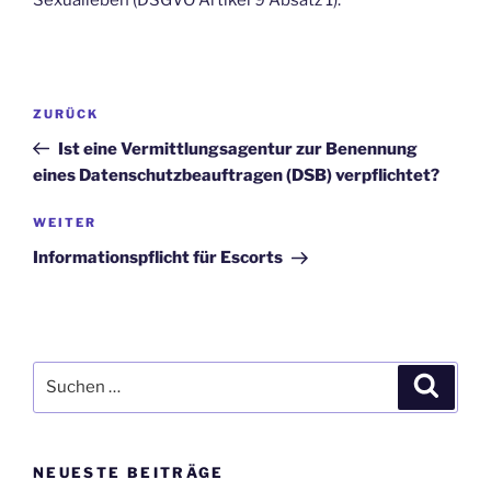
Sexualleben (DSGVO Artikel 9 Absatz 1).
Beitragsnavigation
Vorheriger
ZURÜCK
Beitrag
Ist eine Vermittlungsagentur zur Benennung
eines Datenschutzbeauftragen (DSB) verpflichtet?
Nächster
WEITER
Beitrag
Informationspflicht für Escorts
Suche
Suche
nach:
NEUESTE BEITRÄGE